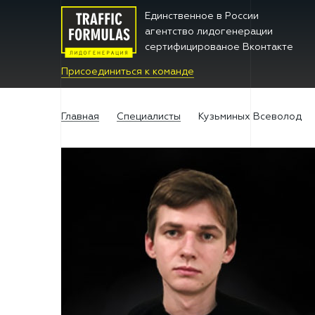
Единственное в Росcии
агентство лидогенерации
сертифицированое Вконтакте
Присоединиться к команде
Главная
Специалисты
Кузьминых Всеволод