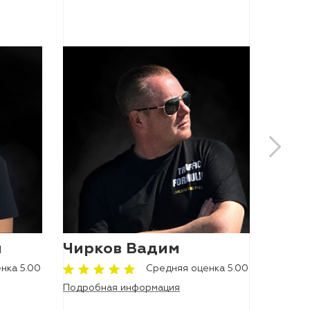
й
Чирков Вадим
Мягч
нка 5.00
Средняя оценка 5.00
Подробная информация
Подроб